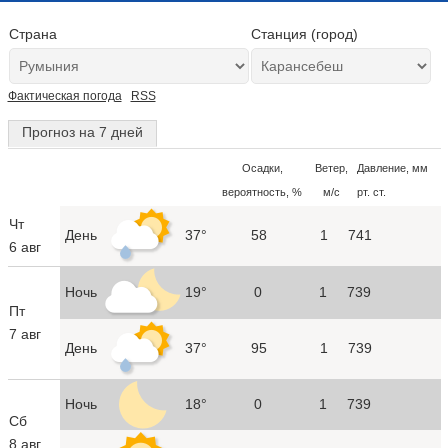
Страна
Станция (город)
Фактическая погода
RSS
Прогноз на 7 дней
Осадки,
Ветер,
Давление, мм
вероятность, %
м/с
рт. ст.
Чт
День
37°
58
1
741
6 авг
Ночь
19°
0
1
739
Пт
7 авг
День
37°
95
1
739
Ночь
18°
0
1
739
Сб
8 авг