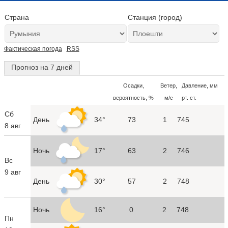
Страна
Станция (город)
Фактическая погода
RSS
Прогноз на 7 дней
Осадки,
Ветер,
Давление, мм
вероятность, %
м/с
рт. ст.
Сб
День
34°
73
1
745
8 авг
Ночь
17°
63
2
746
Вс
9 авг
День
30°
57
2
748
Ночь
16°
0
2
748
Пн