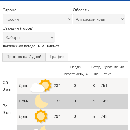
Страна
Область
Станция (город)
Фактическая погода
RSS
Климат
Прогноз на 7 дней
График
Осадки,
Ветер,
Давление, мм
вероятность, %
м/с
рт. ст.
Сб
День
23°
0
3
751
8 авг
Ночь
13°
0
4
749
Вс
9 авг
День
29°
0
5
748