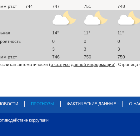
мм рт.ст
744
747
751
748
льная
14°
11°
11°
ероятность
0
0
0
3
3
3
мм рт.ст
746
750
750
ссчитан автоматически (
о статусе данной информации
). Страница
НОВОСТИ
ПРОГНОЗЫ
ФАКТИЧЕСКИЕ ДАННЫЕ
О НА
отиводействие коррупции