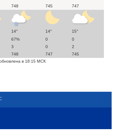
748
745
747
14°
14°
15°
67%
0
0
3
0
2
748
747
745
 обновлена в 18:15 МСК
С