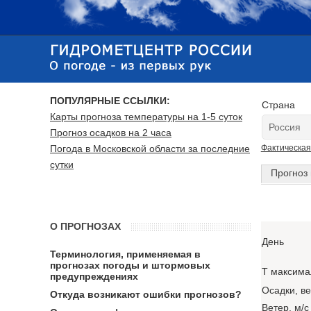
ПОПУЛЯРНЫЕ ССЫЛКИ:
Страна
Карты прогноза температуры на 1-5 суток
Прогноз осадков на 2 часа
Погода в Московской области за последние
Фактическая
сутки
Прогноз 
О ПРОГНОЗАХ
День
Терминология, применяемая в
прогнозах погоды и штормовых
T максима
предупреждениях
Осадки, в
Откуда возникают ошибки прогнозов?
Ветер, м/с