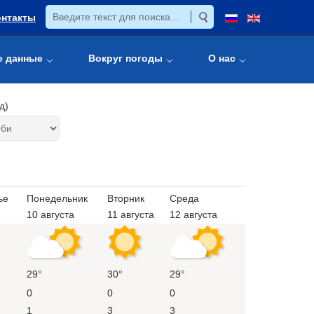
онтакты
е данные
Вокруг погоды
О нас
д)
ье
Понедельник
Вторник
Среда
10 августа
11 августа
12 августа
29°
30°
29°
0
0
0
1
3
3