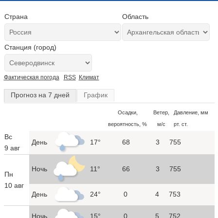
Страна
Область
Станция (город)
Фактическая погода
RSS
Климат
Прогноз на 7 дней
График
Осадки,
Ветер,
Давление, мм
вероятность, %
м/с
рт. ст.
Вс
День
17°
68
3
755
9 авг
Ночь
11°
66
3
755
Пн
10 авг
День
24°
0
4
753
Ночь
15°
0
5
752