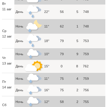
Вт
11 авг
День
22°
56
5
748
Ночь
11°
62
1
748
Ср
12 авг
День
18°
79
5
753
Ночь
10°
79
9
759
Чт
13 авг
День
15°
0
8
762
Ночь
11°
75
4
759
Пт
14 авг
День
16°
75
2
756
Ночь
12°
58
2
755
Сб