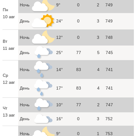
Ночь
9°
0
2
749
Пн
10 авг
День
24°
0
3
749
Ночь
12°
0
3
748
Вт
11 авг
День
25°
77
5
745
Ночь
14°
83
4
741
Ср
12 авг
День
17°
83
4
741
Ночь
10°
77
2
747
Чт
13 авг
День
16°
0
3
752
Ночь
9°
0
1
753