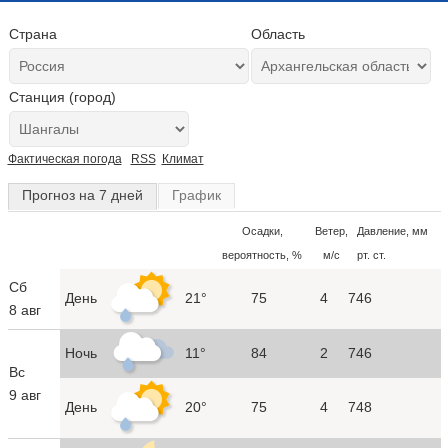
Страна
Область
Станция (город)
Фактическая погода
RSS
Климат
Прогноз на 7 дней
График
Осадки,
Ветер,
Давление, мм
вероятность, %
м/с
рт. ст.
Сб
День
21°
75
4
746
8 авг
Ночь
11°
84
2
746
Вс
9 авг
День
20°
75
4
748