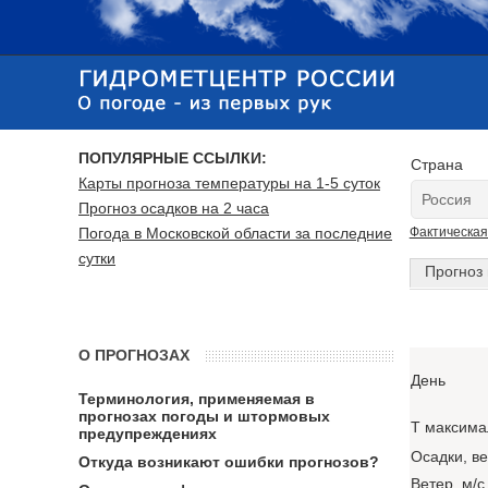
ПОПУЛЯРНЫЕ ССЫЛКИ:
Страна
Карты прогноза температуры на 1-5 суток
Прогноз осадков на 2 часа
Погода в Московской области за последние
Фактическая
сутки
Прогноз 
О ПРОГНОЗАХ
День
Терминология, применяемая в
прогнозах погоды и штормовых
T максима
предупреждениях
Осадки, в
Откуда возникают ошибки прогнозов?
Ветер, м/с