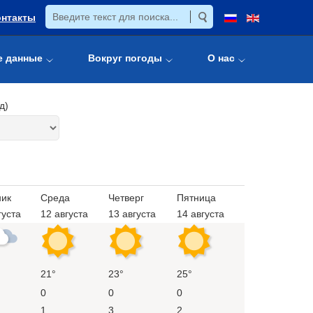
онтакты
е данные
Вокруг погоды
О нас
д)
ник
Среда
Четверг
Пятница
густа
12 августа
13 августа
14 августа
21°
23°
25°
0
0
0
1
3
2