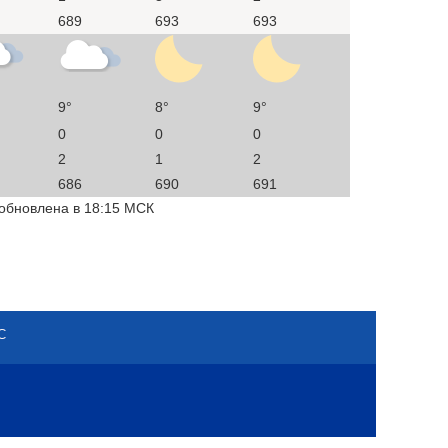
689
693
693
9°
8°
9°
0
0
0
2
1
2
686
690
691
 обновлена в 18:15 МСК
С