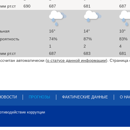
мм рт.ст
690
687
681
687
льная
16°
14°
10°
ероятность
74%
87%
83%
1
2
4
мм рт.ст
687
683
681
ссчитан автоматически (
о статусе данной информации
). Страница
НОВОСТИ
ПРОГНОЗЫ
ФАКТИЧЕСКИЕ ДАННЫЕ
О НА
отиводействие коррупции