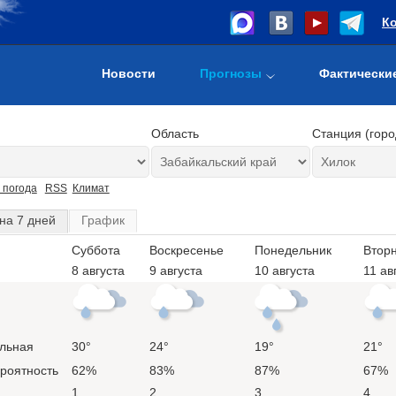
К
Новости
Прогнозы
Фактически
Область
Станция (горо
 погода
RSS
Климат
на 7 дней
График
Суббота
Воскресенье
Понедельник
Втор
8 августа
9 августа
10 августа
11 ав
льная
30°
24°
19°
21°
ероятность
62%
83%
87%
67%
1
2
3
4