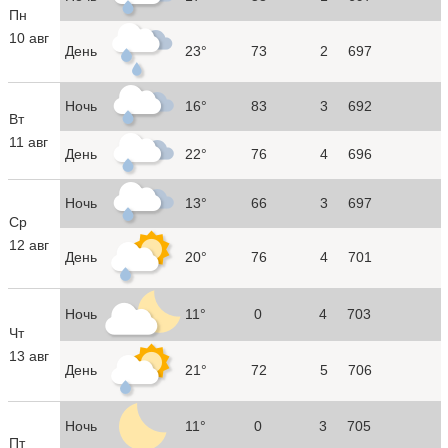
Пн
10 авг
День
23°
73
2
697
Ночь
16°
83
3
692
Вт
11 авг
День
22°
76
4
696
Ночь
13°
66
3
697
Ср
12 авг
День
20°
76
4
701
Ночь
11°
0
4
703
Чт
13 авг
День
21°
72
5
706
Ночь
11°
0
3
705
Пт