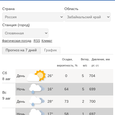
Страна
Область
Станция (город)
Фактическая погода
RSS
Климат
Прогноз на 7 дней
График
Осадки,
Ветер,
Давление, мм
вероятность, %
м/с
рт. ст.
Сб
День
26°
0
5
704
8 авг
Ночь
16°
64
5
699
Вс
9 авг
День
28°
73
2
700
Ночь
17°
58
1
697