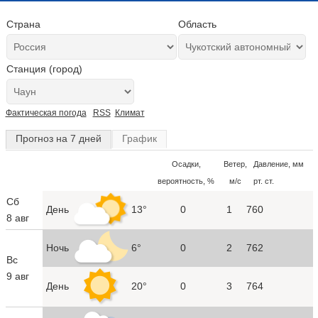
Страна
Область
Станция (город)
Фактическая погода
RSS
Климат
Прогноз на 7 дней
График
Осадки,
Ветер,
Давление, мм
вероятность, %
м/с
рт. ст.
Сб
День
13°
0
1
760
8 авг
Ночь
6°
0
2
762
Вс
9 авг
День
20°
0
3
764