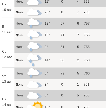
Ночь
11°
0
4
763
Пн
10 авг
День
23°
0
7
759
Ночь
12°
87
8
757
Вт
11 авг
День
16°
71
7
756
Ночь
9°
81
5
755
Ср
12 авг
День
14°
58
2
758
Ночь
6°
79
5
760
Чт
13 авг
День
9°
0
1
761
Ночь
6°
0
5
760
Пт
14 авг
День
16°
0
8
758