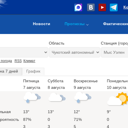
К
Новости
Прогнозы
Фактически
Область
Станция (горо
 погода
RSS
Климат
на 7 дней
График
Пятница
Суббота
Воскресенье
Понедельн
7 августа
8 августа
9 августа
10 августа
льная
13°
13°
12°
9°
ероятность
87%
0
71%
0
3
3
5
4