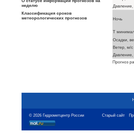
О статусе информации прогнозов на
неделю
Давление, 
Классификация сроков
метеорологических прогнозов
Ночь
T минима
Осадки, в
Ветер, м/с
Давление, 
Прогноз ра
© 2026 Гидрометцентр России
Старый сайт
Пр