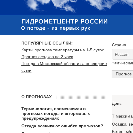
ПОПУЛЯРНЫЕ ССЫЛКИ:
Страна
Карты прогноза температуры на 1-5 суток
Прогноз осадков на 2 часа
Погода в Московской области за последние
Фактическая
сутки
Прогноз 
О ПРОГНОЗАХ
День
Терминология, применяемая в
прогнозах погоды и штормовых
T максима
предупреждениях
Осадки, в
Откуда возникают ошибки прогнозов?
Ветер, м/с