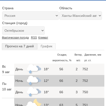
Страна
Область
Станция (город)
Фактическая погода
RSS
Климат
Прогноз на 7 дней
График
Осадки,
Ветер,
Давление, мм
вероятность, %
м/с
рт. ст.
Вс
День
18°
56
2
752
9 авг
Ночь
12°
66
2
752
Пн
10 авг
День
18°
66
3
750
Ночь
13°
63
5
751