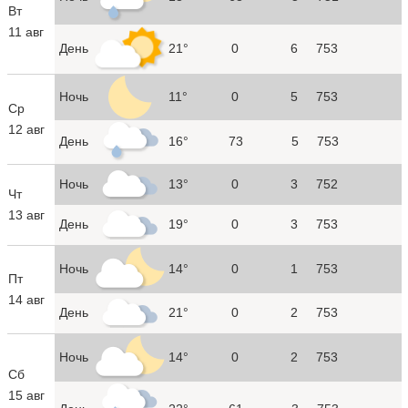
Вт
11 авг
День
21°
0
6
753
Ночь
11°
0
5
753
Ср
12 авг
День
16°
73
5
753
Ночь
13°
0
3
752
Чт
13 авг
День
19°
0
3
753
Ночь
14°
0
1
753
Пт
14 авг
День
21°
0
2
753
Ночь
14°
0
2
753
Сб
15 авг