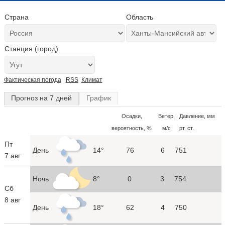
Страна
Область
Станция (город)
Фактическая погода
RSS
Климат
Прогноз на 7 дней
График
Осадки,
Ветер,
Давление, мм
вероятность, %
м/с
рт. ст.
Пт
День
14°
76
6
751
7 авг
Ночь
8°
0
3
754
Сб
8 авг
День
18°
62
4
750