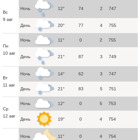
Ночь
12°
74
2
747
Вс
9 авг
День
20°
77
4
755
Ночь
11°
0
2
755
Пн
10 авг
День
21°
87
3
749
Ночь
14°
62
3
747
Вт
11 авг
День
21°
83
5
751
Ночь
12°
0
5
753
Ср
12 авг
День
19°
0
4
754
Ночь
11°
0
4
754