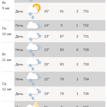
Вс
9 авг
День
25°
91
2
731
Ночь
14°
0
1
732
Пн
10 авг
День
23°
87
2
731
Ночь
13°
83
0
728
Вт
11 авг
День
20°
83
2
730
Ночь
12°
79
1
734
Ср
12 авг
День
19°
79
1
736