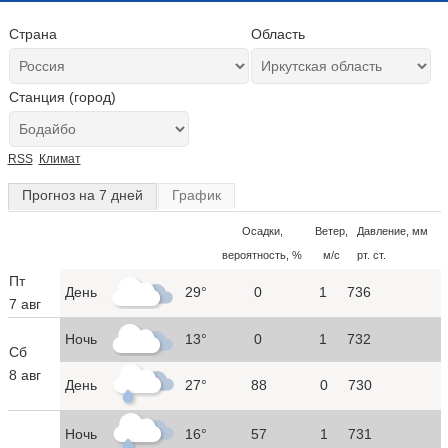
Страна
Область
Станция (город)
RSS
Климат
Прогноз на 7 дней
График
Осадки,
Ветер,
Давление, мм
вероятность, %
м/с
рт. ст.
Пт
День
29°
0
1
736
7 авг
Ночь
13°
0
1
732
Сб
8 авг
День
27°
88
0
730
Ночь
16°
57
1
731