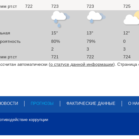
мм рт.ст
722
723
723
725
льная
15°
13°
12°
ероятность
80%
79%
0
2
3
3
мм рт.ст
721
722
724
ссчитан автоматически (
о статусе данной информации
). Страница
НОВОСТИ
ПРОГНОЗЫ
ФАКТИЧЕСКИЕ ДАННЫЕ
О НА
отиводействие коррупции