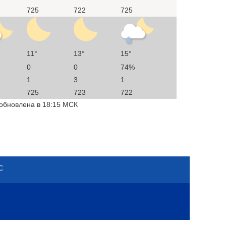
725
722
725
11°
13°
15°
0
0
74%
1
3
1
725
723
722
 обновлена в 18:15 МСК
С