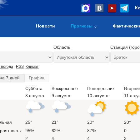
К
Новости
Прогнозы
Фактически
Область
Станция (горо
 погода
RSS
Климат
на 7 дней
График
Суббота
Воскресенье
Понедельник
Вторни
8 августа
9 августа
10 августа
11 авгу
льная
25°
21°
20°
20°
ероятность
95%
62%
87%
0
2
4
4
3