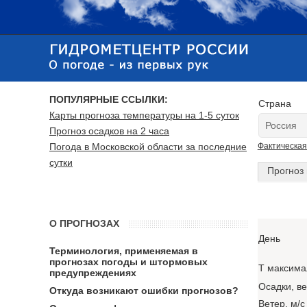
ПОПУЛЯРНЫЕ ССЫЛКИ:
Страна
Карты прогноза температуры на 1-5 суток
Прогноз осадков на 2 часа
Погода в Московской области за последние
Фактическая
сутки
Прогноз 
О ПРОГНОЗАХ
День
Терминология, применяемая в
прогнозах погоды и штормовых
T максима
предупреждениях
Осадки, в
Откуда возникают ошибки прогнозов?
Ветер, м/с