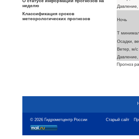
О статусе информации прогнозов на
неделю
Давление, 
Классификация сроков
метеорологических прогнозов
Ночь
T минима
Осадки, в
Ветер, м/с
Давление, 
Прогноз ра
© 2026 Гидрометцентр России
Старый сайт
Пр