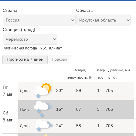
Страна
Область
Станция (город)
Фактическая погода
RSS
Климат
Прогноз на 7 дней
График
Осадки,
Ветер,
Давление, мм
вероятность, %
м/с
рт. ст.
Пт
День
30°
99
1
705
7 авг
Ночь
16°
87
3
706
Сб
8 авг
День
24°
58
1
708