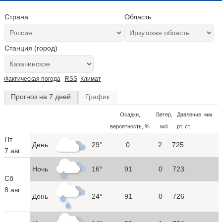
Страна
Область
Станция (город)
Фактическая погода
RSS
Климат
Прогноз на 7 дней
График
Осадки,
Ветер,
Давление, мм
вероятность, %
м/с
рт. ст.
Пт
День
29°
0
2
725
7 авг
Ночь
16°
91
0
723
Сб
8 авг
День
24°
91
0
726