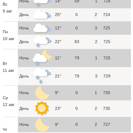
Ночь
14°
59
1
724
Вс
9 авг
День
25°
0
2
724
Ночь
12°
0
3
725
Пн
10 авг
День
22°
83
2
725
Ночь
11°
79
1
725
Вт
11 авг
День
21°
79
3
729
Ночь
9°
0
1
730
Ср
12 авг
День
23°
0
2
730
Ночь
9°
0
2
727
Чт