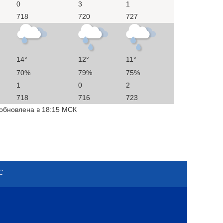
0
3
1
718
720
727
14°
12°
11°
70%
79%
75%
1
0
2
718
716
723
 обновлена в 18:15 МСК
С