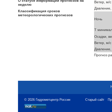
О статусе информации прогнозов на
Ветер, м/с
неделю
Давление, 
Классификация сроков
метеорологических прогнозов
Ночь
T минима
Осадки, в
Ветер, м/с
Давление, 
Прогноз ра
© 2026 Гидрометцентр России
Старый сайт
Пр