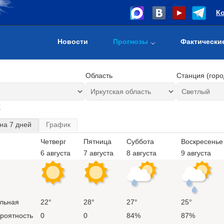
К
Новости
Прогнозы
Фактически
Область
Станция (горо
т
на 7 дней
График
Четверг
Пятница
Суббота
Воскресенье
6 августа
7 августа
8 августа
9 августа
льная
22°
28°
27°
25°
ероятность
0
0
84%
87%