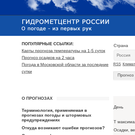
ПОПУЛЯРНЫЕ ССЫЛКИ:
Страна
Карты прогноза температуры на 1-5 суток
Прогноз осадков на 2 часа
Погода в Московской области за последние
RSS
Клима
сутки
Прогноз 
О ПРОГНОЗАХ
День
Терминология, применяемая в
прогнозах погоды и штормовых
предупреждениях
T максима
Откуда возникают ошибки прогнозов?
Осадки, в