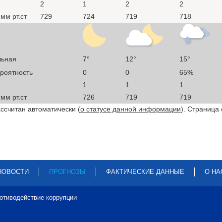
2
1
2
2
мм рт.ст
729
724
719
718
льная
7°
12°
15°
ероятность
0
0
65%
1
1
1
мм рт.ст
726
719
719
ссчитан автоматически (
о статусе данной информации
). Страница
НОВОСТИ
ПРОГНОЗЫ
ФАКТИЧЕСКИЕ ДАННЫЕ
О НА
отиводействие коррупции