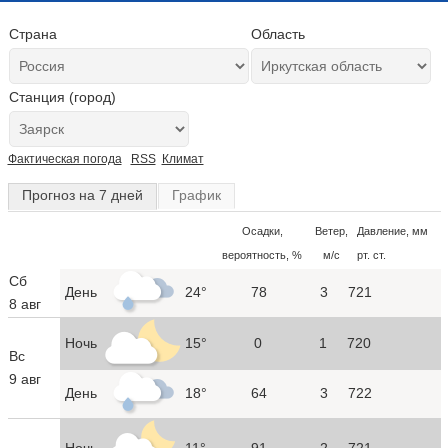
Страна
Область
Станция (город)
Фактическая погода
RSS
Климат
Прогноз на 7 дней
График
Осадки,
Ветер,
Давление, мм
вероятность, %
м/с
рт. ст.
Сб
День
24°
78
3
721
8 авг
Ночь
15°
0
1
720
Вс
9 авг
День
18°
64
3
722
Ночь
11°
91
2
721