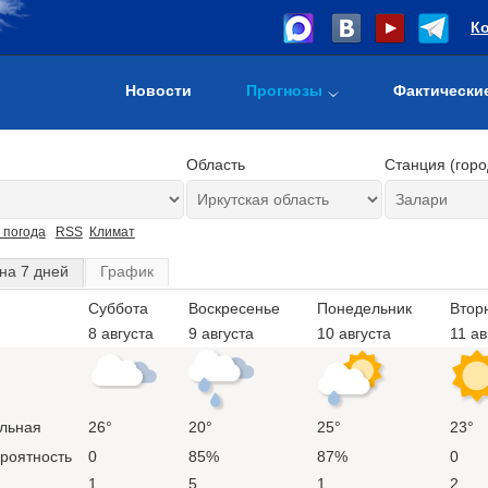
К
Новости
Прогнозы
Фактически
Область
Станция (горо
 погода
RSS
Климат
на 7 дней
График
Суббота
Воскресенье
Понедельник
Втор
8 августа
9 августа
10 августа
11 ав
льная
26°
20°
25°
23°
ероятность
0
85%
87%
0
1
5
1
2