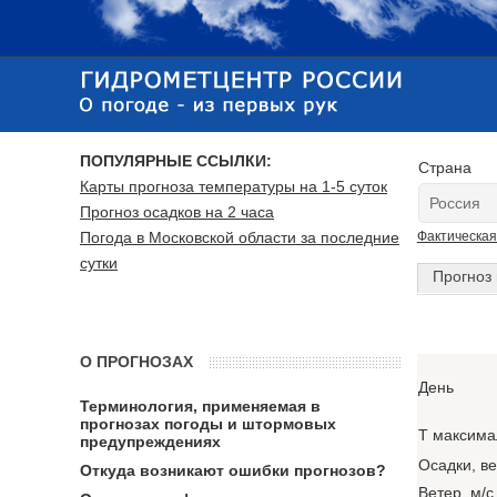
ПОПУЛЯРНЫЕ ССЫЛКИ:
Страна
Карты прогноза температуры на 1-5 суток
Прогноз осадков на 2 часа
Погода в Московской области за последние
Фактическая
сутки
Прогноз 
О ПРОГНОЗАХ
День
Терминология, применяемая в
прогнозах погоды и штормовых
T максима
предупреждениях
Осадки, в
Откуда возникают ошибки прогнозов?
Ветер, м/с