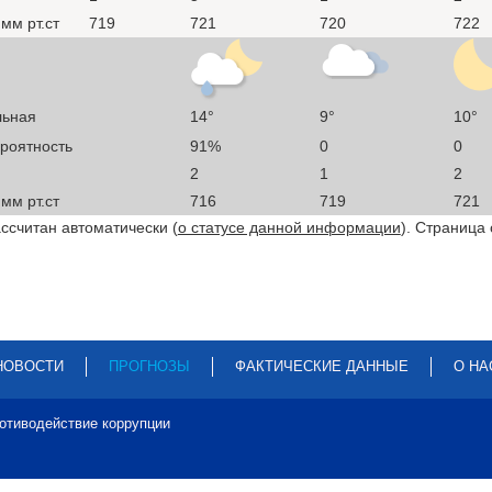
мм рт.ст
719
721
720
722
льная
14°
9°
10°
ероятность
91%
0
0
2
1
2
мм рт.ст
716
719
721
ссчитан автоматически (
о статусе данной информации
). Страница
НОВОСТИ
ПРОГНОЗЫ
ФАКТИЧЕСКИЕ ДАННЫЕ
О НА
отиводействие коррупции