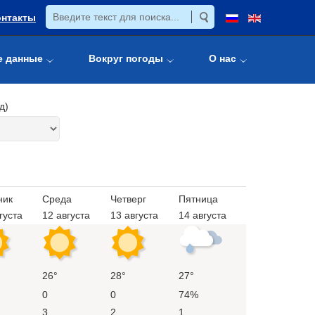
онтакты
е данные
Вокруг погоды
О нас
д)
ник
Среда
Четверг
Пятница
густа
12 августа
13 августа
14 августа
26°
28°
27°
0
0
74%
3
2
1