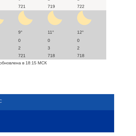
721
719
722
9°
11°
12°
0
0
0
2
3
2
721
718
718
 обновлена в 18:15 МСК
С