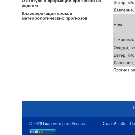
О статусе информации прогнозов на
Ветер, м/с
неделю
Давление, 
Классификация сроков
метеорологических прогнозов
Ночь
T минима
Осадки, в
Ветер, м/с
Давление, 
Прогноз ра
© 2026 Гидрометцентр России
Старый сайт
Пр