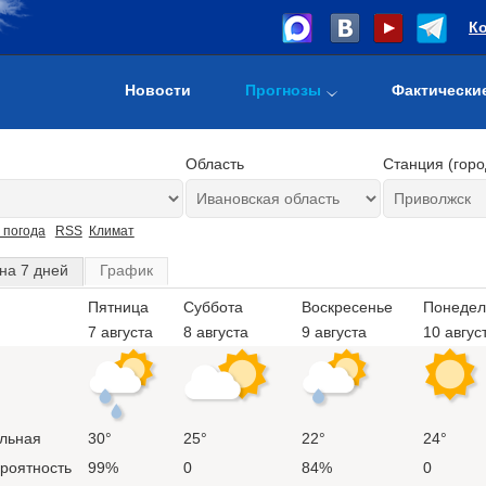
К
Новости
Прогнозы
Фактически
Область
Станция (горо
 погода
RSS
Климат
на 7 дней
График
Пятница
Суббота
Воскресенье
Понедел
7 августа
8 августа
9 августа
10 авгус
льная
30°
25°
22°
24°
ероятность
99%
0
84%
0