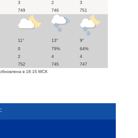
3
2
3
749
746
751
11°
13°
9°
0
79%
64%
2
4
4
752
745
747
 обновлена в 18:15 МСК
С