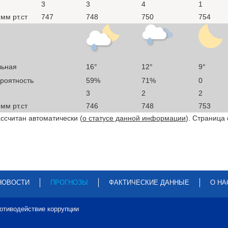
3
3
4
1
мм рт.ст
747
748
750
754
льная
16°
12°
9°
ероятность
59%
71%
0
3
2
2
мм рт.ст
746
748
753
ссчитан автоматически (
о статусе данной информации
). Страница
НОВОСТИ
ПРОГНОЗЫ
ФАКТИЧЕСКИЕ ДАННЫЕ
О НА
отиводействие коррупции