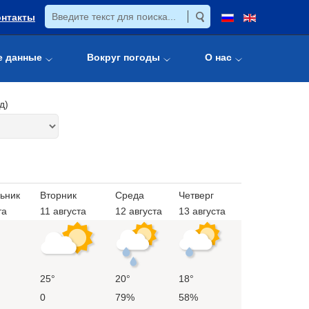
онтакты
е данные
Вокруг погоды
О нас
д)
ьник
Вторник
Среда
Четверг
та
11 августа
12 августа
13 августа
25°
20°
18°
0
79%
58%