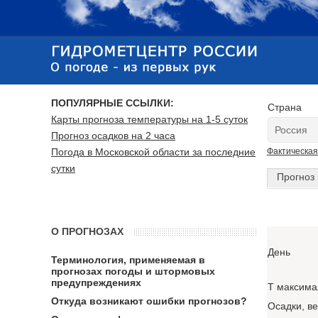
ПОПУЛЯРНЫЕ ССЫЛКИ:
Страна
Карты прогноза температуры на 1-5 суток
Прогноз осадков на 2 часа
Погода в Московской области за последние
Фактическая
сутки
Прогноз 
О ПРОГНОЗАХ
День
Терминология, применяемая в
прогнозах погоды и штормовых
предупреждениях
T максима
Откуда возникают ошибки прогнозов?
Осадки, в