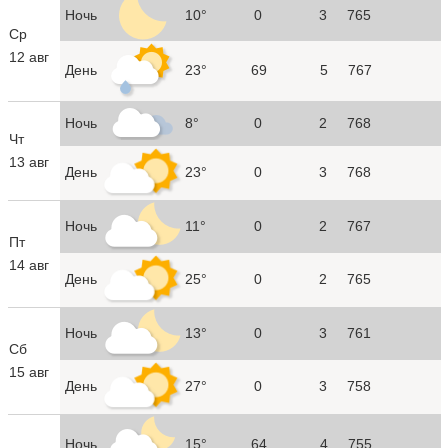
Ночь
10°
0
3
765
Ср
12 авг
День
23°
69
5
767
Ночь
8°
0
2
768
Чт
13 авг
День
23°
0
3
768
Ночь
11°
0
2
767
Пт
14 авг
День
25°
0
2
765
Ночь
13°
0
3
761
Сб
15 авг
День
27°
0
3
758
Ночь
15°
64
4
755