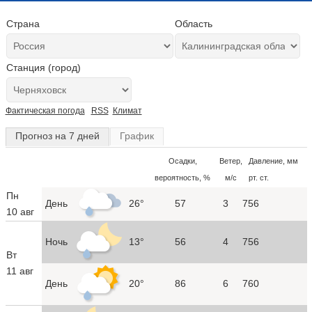
Страна
Область
Станция (город)
Фактическая погода
RSS
Климат
Прогноз на 7 дней
График
Осадки,
Ветер,
Давление, мм
вероятность, %
м/с
рт. ст.
Пн
День
26°
57
3
756
10 авг
Ночь
13°
56
4
756
Вт
11 авг
День
20°
86
6
760