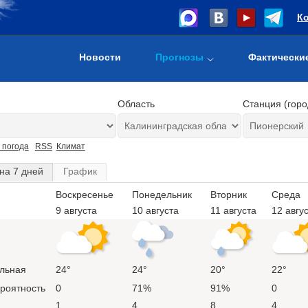
К
Новости
Прогнозы
Фактически
Область
Станция (горо
 погода
RSS
Климат
на 7 дней
График
Воскресенье
Понедельник
Вторник
Среда
9 августа
10 августа
11 августа
12 авгу
льная
24°
24°
20°
22°
ероятность
0
71%
91%
0
1
4
8
4