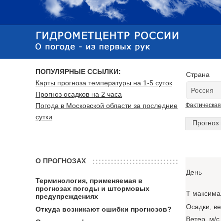
ПОПУЛЯРНЫЕ ССЫЛКИ:
Страна
Карты прогноза температуры на 1-5 суток
Прогноз осадков на 2 часа
Погода в Московской области за последние
Фактическая
сутки
Прогноз 
О ПРОГНОЗАХ
День
Терминология, применяемая в
прогнозах погоды и штормовых
T максима
предупреждениях
Осадки, в
Откуда возникают ошибки прогнозов?
Ветер, м/с