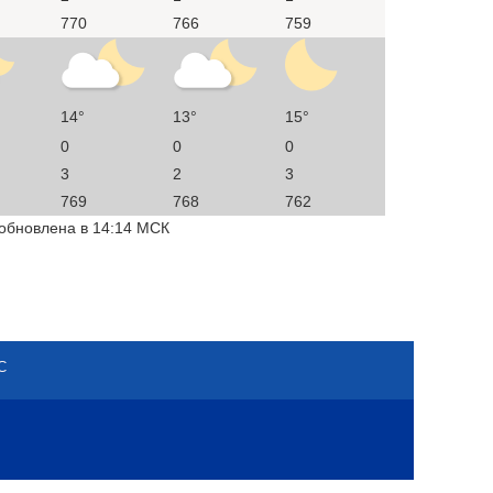
770
766
759
14°
13°
15°
0
0
0
3
2
3
769
768
762
 обновлена в 14:14 МСК
С