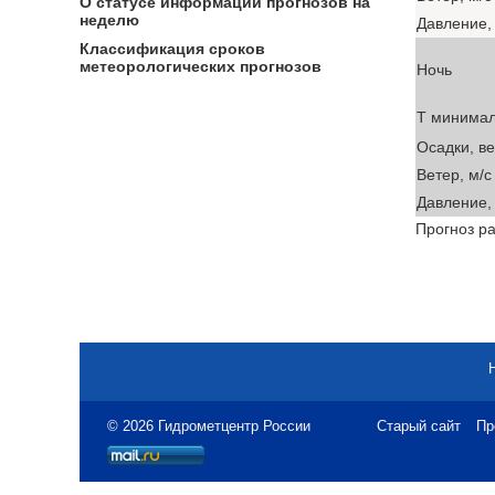
О статусе информации прогнозов на
неделю
Давление, 
Классификация сроков
метеорологических прогнозов
Ночь
T минима
Осадки, в
Ветер, м/с
Давление, 
Прогноз ра
© 2026 Гидрометцентр России
Старый сайт
Пр