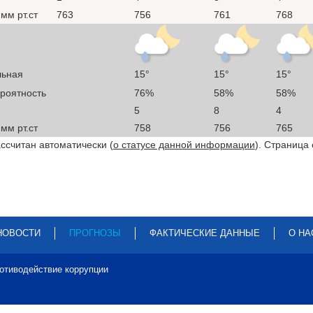
мм рт.ст
763
756
761
768
льная
15°
15°
15°
ероятность
76%
58%
58%
5
8
4
мм рт.ст
758
756
765
ссчитан автоматически (
о статусе данной информации
). Страница
НОВОСТИ
ПРОГНОЗЫ
ФАКТИЧЕСКИЕ ДАННЫЕ
О НА
отиводействие коррупции