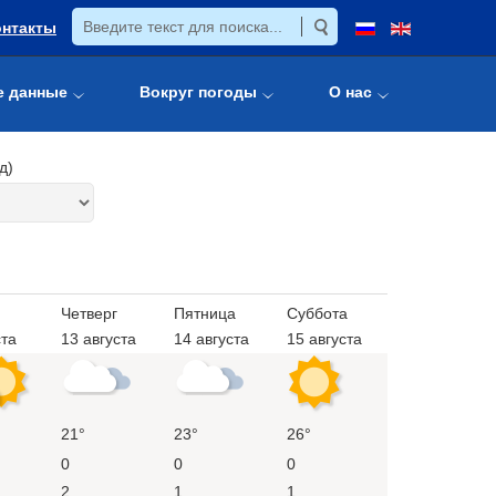
онтакты
е данные
Вокруг погоды
О нас
д)
Четверг
Пятница
Суббота
ста
13 августа
14 августа
15 августа
21°
23°
26°
0
0
0
2
1
1