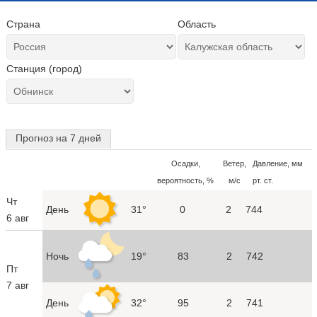
Страна
Область
Станция (город)
Прогноз на 7 дней
Осадки,
Ветер,
Давление, мм
вероятность, %
м/с
рт. ст.
Чт
День
31°
0
2
744
6 авг
Ночь
19°
83
2
742
Пт
7 авг
День
32°
95
2
741