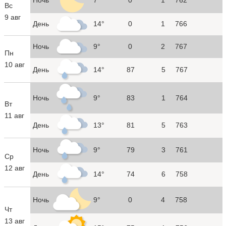
Вс
9 авг
День
14°
0
1
766
Ночь
9°
0
2
767
Пн
10 авг
День
14°
87
5
767
Ночь
9°
83
1
764
Вт
11 авг
День
13°
81
5
763
Ночь
9°
79
3
761
Ср
12 авг
День
14°
74
6
758
Ночь
9°
0
4
758
Чт
13 авг