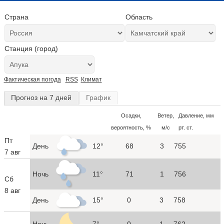
Страна
Область
Станция (город)
Фактическая погода
RSS
Климат
Прогноз на 7 дней
График
Осадки,
Ветер,
Давление, мм
вероятность, %
м/с
рт. ст.
Пт
День
12°
68
3
755
7 авг
Ночь
11°
71
1
756
Сб
8 авг
День
15°
0
3
758
Ночь
7°
0
1
762