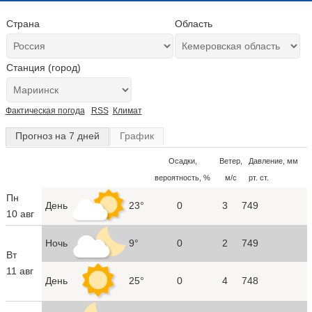
Страна
Область
Станция (город)
Фактическая погода
RSS
Климат
Прогноз на 7 дней
График
Осадки,
Ветер,
Давление, мм
вероятность, %
м/с
рт. ст.
Пн
День
23°
0
3
749
10 авг
Ночь
9°
0
2
749
Вт
11 авг
День
25°
0
4
748