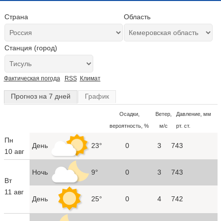
Страна
Область
Станция (город)
Фактическая погода
RSS
Климат
Прогноз на 7 дней
График
Осадки,
Ветер,
Давление, мм
вероятность, %
м/с
рт. ст.
Пн
День
23°
0
3
743
10 авг
Ночь
9°
0
3
743
Вт
11 авг
День
25°
0
4
742