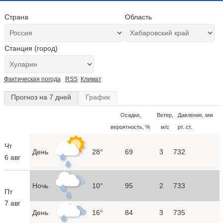
Страна
Область
Станция (город)
Фактическая погода
RSS
Климат
Прогноз на 7 дней
График
Осадки,
Ветер,
Давление, мм
вероятность, %
м/с
рт. ст.
Чт
День
28°
69
3
732
6 авг
Ночь
10°
95
2
733
Пт
7 авг
День
16°
84
3
735