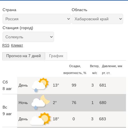
Страна
Область
Станция (город)
RSS
Климат
Прогноз на 7 дней
График
Осадки,
Ветер,
Давление, мм
вероятность, %
м/с
рт. ст.
Сб
День
13°
99
3
681
8 авг
Ночь
2°
76
1
680
Вс
9 авг
День
18°
0
3
683