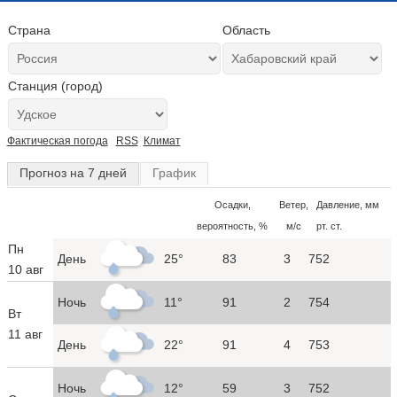
Страна
Область
Станция (город)
Фактическая погода
RSS
Климат
Прогноз на 7 дней
График
Осадки,
Ветер,
Давление, мм
вероятность, %
м/с
рт. ст.
Пн
День
25°
83
3
752
10 авг
Ночь
11°
91
2
754
Вт
11 авг
День
22°
91
4
753
Ночь
12°
59
3
752