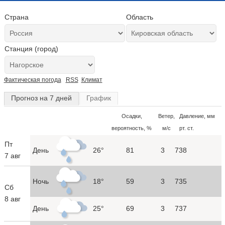
Страна
Область
Станция (город)
Фактическая погода
RSS
Климат
Прогноз на 7 дней
График
Осадки,
Ветер,
Давление, мм
вероятность, %
м/с
рт. ст.
Пт
День
26°
81
3
738
7 авг
Ночь
18°
59
3
735
Сб
8 авг
День
25°
69
3
737