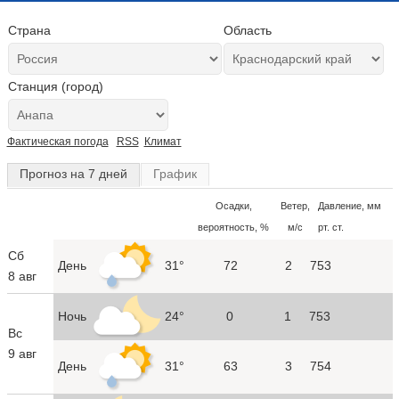
Страна
Область
Станция (город)
Фактическая погода
RSS
Климат
Прогноз на 7 дней
График
Осадки,
Ветер,
Давление, мм
вероятность, %
м/с
рт. ст.
Сб
День
31°
72
2
753
8 авг
Ночь
24°
0
1
753
Вс
9 авг
День
31°
63
3
754