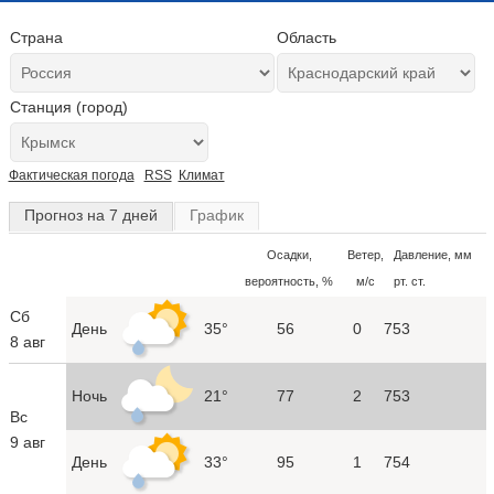
Страна
Область
Станция (город)
Фактическая погода
RSS
Климат
Прогноз на 7 дней
График
Осадки,
Ветер,
Давление, мм
вероятность, %
м/с
рт. ст.
Сб
День
35°
56
0
753
8 авг
Ночь
21°
77
2
753
Вс
9 авг
День
33°
95
1
754