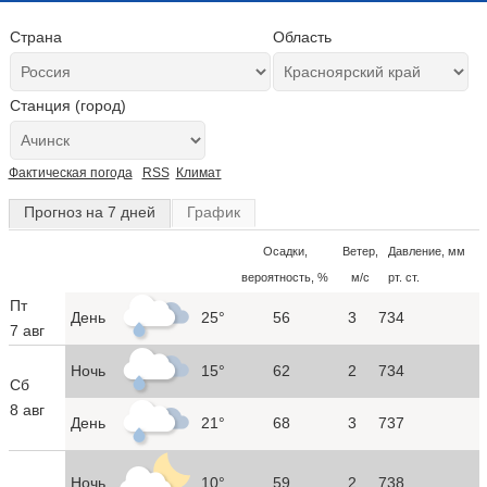
Страна
Область
Станция (город)
Фактическая погода
RSS
Климат
Прогноз на 7 дней
График
Осадки,
Ветер,
Давление, мм
вероятность, %
м/с
рт. ст.
Пт
День
25°
56
3
734
7 авг
Ночь
15°
62
2
734
Сб
8 авг
День
21°
68
3
737
Ночь
10°
59
2
738