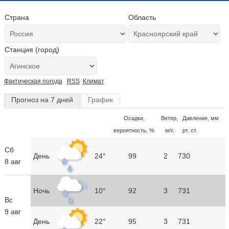
Страна
Область
Станция (город)
Фактическая погода
RSS
Климат
Прогноз на 7 дней
График
Осадки,
Ветер,
Давление, мм
вероятность, %
м/с
рт. ст.
Сб
День
24°
99
2
730
8 авг
Ночь
10°
92
3
731
Вс
9 авг
День
22°
95
3
731