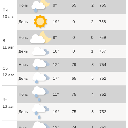
Ночь
8°
55
2
755
Пн
10 авг
День
19°
0
2
758
Ночь
9°
0
0
759
Вт
11 авг
День
18°
0
1
757
Ночь
12°
79
3
754
Ср
12 авг
День
17°
65
5
752
Ночь
11°
75
4
752
Чт
13 авг
День
19°
75
3
752
Ночь
13°
74
1
751