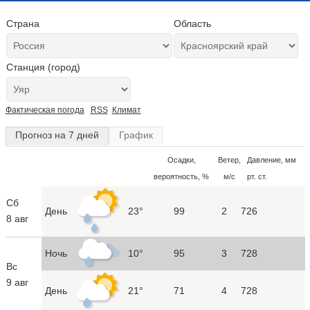
Страна
Область
Станция (город)
Фактическая погода
RSS
Климат
Прогноз на 7 дней
График
Осадки,
Ветер,
Давление, мм
вероятность, %
м/с
рт. ст.
Сб
День
23°
99
2
726
8 авг
Ночь
10°
95
3
728
Вс
9 авг
День
21°
71
4
728