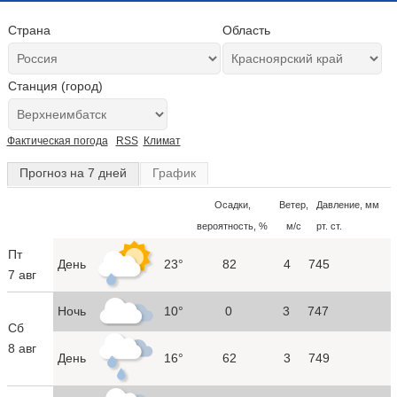
Страна
Область
Станция (город)
Фактическая погода
RSS
Климат
Прогноз на 7 дней
График
Осадки,
Ветер,
Давление, мм
вероятность, %
м/с
рт. ст.
Пт
День
23°
82
4
745
7 авг
Ночь
10°
0
3
747
Сб
8 авг
День
16°
62
3
749