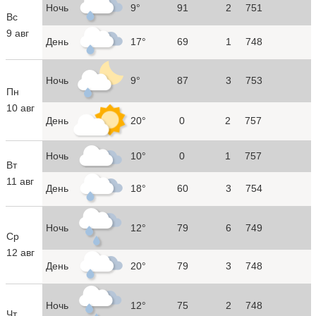
Ночь
9°
91
2
751
Вс
9 авг
День
17°
69
1
748
Ночь
9°
87
3
753
Пн
10 авг
День
20°
0
2
757
Ночь
10°
0
1
757
Вт
11 авг
День
18°
60
3
754
Ночь
12°
79
6
749
Ср
12 авг
День
20°
79
3
748
Ночь
12°
75
2
748
Чт