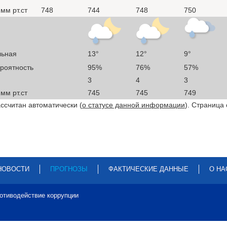
мм рт.ст
748
744
748
750
льная
13°
12°
9°
ероятность
95%
76%
57%
3
4
3
мм рт.ст
745
745
749
ссчитан автоматически (
о статусе данной информации
). Страница
НОВОСТИ
ПРОГНОЗЫ
ФАКТИЧЕСКИЕ ДАННЫЕ
О НА
отиводействие коррупции