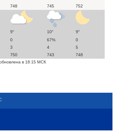
748
745
752
9°
10°
9°
0
67%
0
3
4
5
750
743
748
 обновлена в 18:15 МСК
С