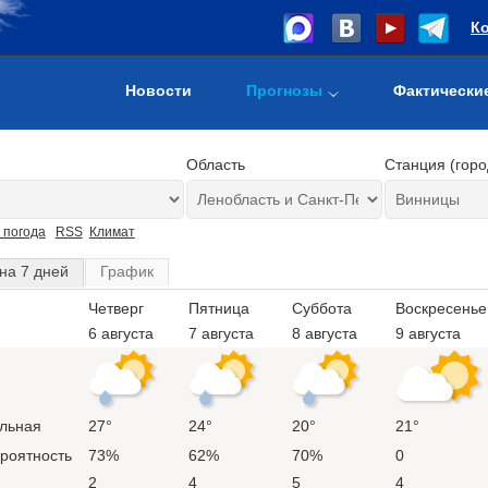
К
Новости
Прогнозы
Фактически
Область
Станция (горо
 погода
RSS
Климат
на 7 дней
График
Четверг
Пятница
Суббота
Воскресенье
6 августа
7 августа
8 августа
9 августа
льная
27°
24°
20°
21°
ероятность
73%
62%
70%
0
2
4
5
4