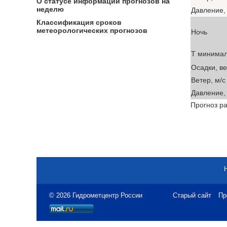
О статусе информации прогнозов на
неделю
Давление, 
Классификация сроков
метеорологических прогнозов
Ночь
T минима
Осадки, в
Ветер, м/с
Давление, 
Прогноз ра
© 2026 Гидрометцентр России
Старый сайт
Пр