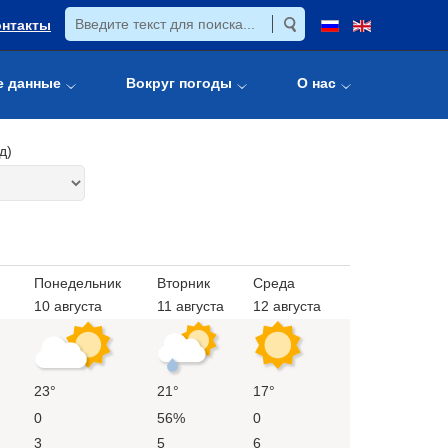
онтакты
е данные
Вокруг погоды
О нас
д)
Понедельник
Вторник
Среда
10 августа
11 августа
12 августа
23°
21°
17°
0
56%
0
3
5
6