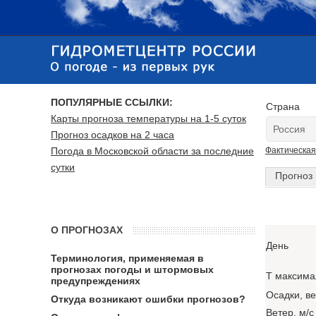
ПОПУЛЯРНЫЕ ССЫЛКИ:
Страна
Карты прогноза температуры на 1-5 суток
Прогноз осадков на 2 часа
Погода в Московской области за последние
Фактическая
сутки
Прогноз 
О ПРОГНОЗАХ
День
Терминология, применяемая в
прогнозах погоды и штормовых
T максима
предупреждениях
Осадки, в
Откуда возникают ошибки прогнозов?
Ветер, м/с