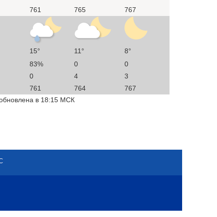
761
765
767
15°
11°
8°
83%
0
0
0
4
3
761
764
767
 обновлена в 18:15 МСК
С