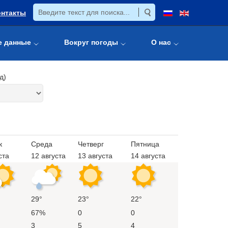
онтакты
е данные
Вокруг погоды
О нас
д)
к
Среда
Четверг
Пятница
ста
12 августа
13 августа
14 августа
29°
23°
22°
67%
0
0
3
5
4