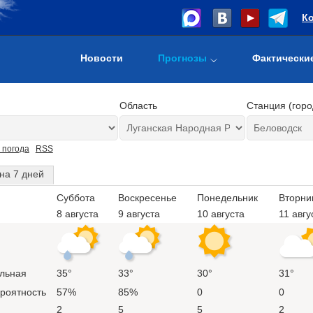
К
Новости
Прогнозы
Фактически
Область
Станция (горо
 погода
RSS
на 7 дней
Суббота
Воскресенье
Понедельник
Вторни
8 августа
9 августа
10 августа
11 авгу
льная
35°
33°
30°
31°
ероятность
57%
85%
0
0
2
5
5
2