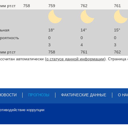
мм рт.ст
758
759
762
761
льная
18°
14°
15°
ероятность
0
0
0
3
4
3
мм рт.ст
758
761
762
ссчитан автоматически (
о статусе данной информации
). Страница
НОВОСТИ
ПРОГНОЗЫ
ФАКТИЧЕСКИЕ ДАННЫЕ
О НА
отиводействие коррупции