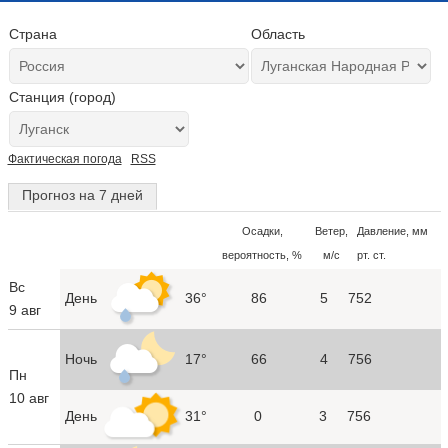
Страна
Область
Станция (город)
Фактическая погода
RSS
Прогноз на 7 дней
Осадки,
Ветер,
Давление, мм
вероятность, %
м/с
рт. ст.
Вс
День
36°
86
5
752
9 авг
Ночь
17°
66
4
756
Пн
10 авг
День
31°
0
3
756