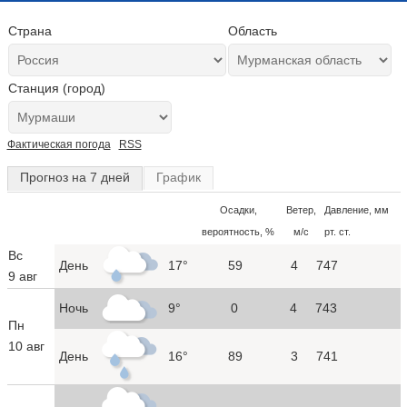
Страна
Область
Станция (город)
Фактическая погода
RSS
Прогноз на 7 дней
График
Осадки,
Ветер,
Давление, мм
вероятность, %
м/с
рт. ст.
Вс
День
17°
59
4
747
9 авг
Ночь
9°
0
4
743
Пн
10 авг
День
16°
89
3
741