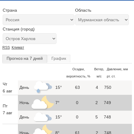
Страна
Область
Станция (город)
RSS
Климат
Прогноз на 7 дней
График
Осадки,
Ветер,
Давление, мм
вероятность, %
м/с
рт. ст.
Чт
День
15°
63
4
750
6 авг
Ночь
7°
0
2
749
Пт
7 авг
День
15°
0
5
748
Ночь
8°
61
2
748