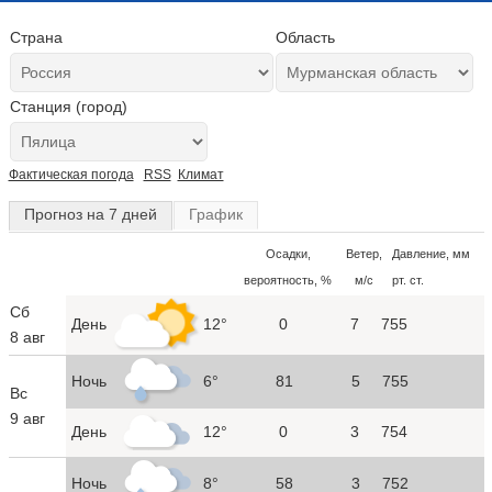
Страна
Область
Станция (город)
Фактическая погода
RSS
Климат
Прогноз на 7 дней
График
Осадки,
Ветер,
Давление, мм
вероятность, %
м/с
рт. ст.
Сб
День
12°
0
7
755
8 авг
Ночь
6°
81
5
755
Вс
9 авг
День
12°
0
3
754
Ночь
8°
58
3
752