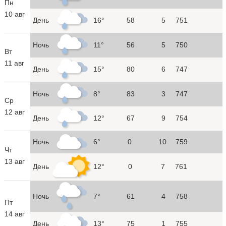
Пн
10 авг
День
16°
58
5
751
Ночь
11°
56
5
750
Вт
11 авг
День
15°
80
6
747
Ночь
8°
83
3
747
Ср
12 авг
День
12°
67
9
754
Ночь
6°
0
10
759
Чт
13 авг
День
12°
0
7
761
Ночь
7°
61
4
758
Пт
14 авг
День
13°
75
1
755