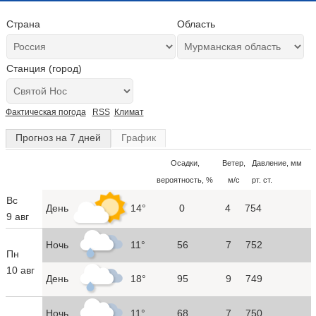
Страна
Область
Станция (город)
Фактическая погода
RSS
Климат
Прогноз на 7 дней
График
Осадки,
Ветер,
Давление, мм
вероятность, %
м/с
рт. ст.
Вс
День
14°
0
4
754
9 авг
Ночь
11°
56
7
752
Пн
10 авг
День
18°
95
9
749
Ночь
11°
68
7
750