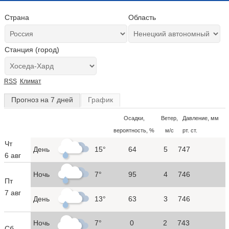
Страна
Область
Станция (город)
RSS
Климат
Прогноз на 7 дней
График
Осадки,
Ветер,
Давление, мм
вероятность, %
м/с
рт. ст.
Чт
День
15°
64
5
747
6 авг
Ночь
7°
95
4
746
Пт
7 авг
День
13°
63
3
746
Ночь
7°
0
2
743
Сб