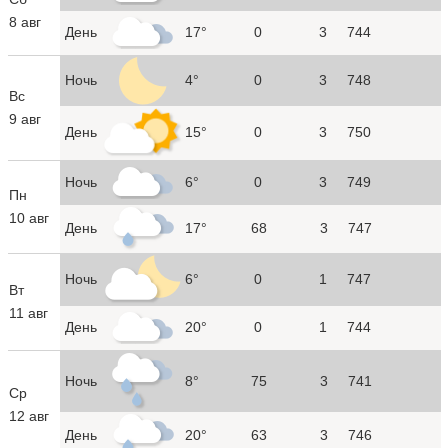
8 авг
День
17°
0
3
744
Ночь
4°
0
3
748
Вс
9 авг
День
15°
0
3
750
Ночь
6°
0
3
749
Пн
10 авг
День
17°
68
3
747
Ночь
6°
0
1
747
Вт
11 авг
День
20°
0
1
744
Ночь
8°
75
3
741
Ср
12 авг
День
20°
63
3
746