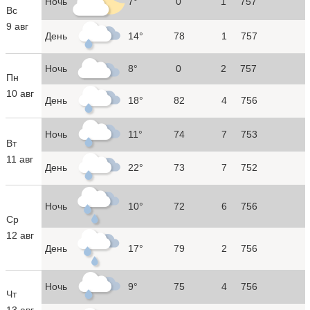
Ночь
7°
0
1
757
Вс
9 авг
День
14°
78
1
757
Ночь
8°
0
2
757
Пн
10 авг
День
18°
82
4
756
Ночь
11°
74
7
753
Вт
11 авг
День
22°
73
7
752
Ночь
10°
72
6
756
Ср
12 авг
День
17°
79
2
756
Ночь
9°
75
4
756
Чт
13 авг