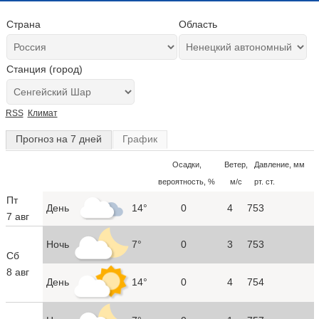
Страна
Область
Станция (город)
RSS
Климат
Прогноз на 7 дней
График
Осадки,
Ветер,
Давление, мм
вероятность, %
м/с
рт. ст.
Пт
День
14°
0
4
753
7 авг
Ночь
7°
0
3
753
Сб
8 авг
День
14°
0
4
754