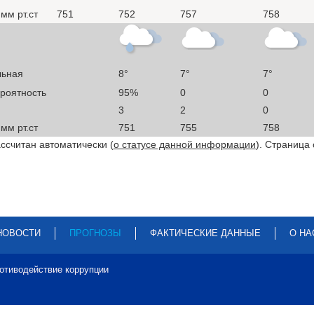
мм рт.ст
751
752
757
758
льная
8°
7°
7°
ероятность
95%
0
0
3
2
0
мм рт.ст
751
755
758
ссчитан автоматически (
о статусе данной информации
). Страница
НОВОСТИ
ПРОГНОЗЫ
ФАКТИЧЕСКИЕ ДАННЫЕ
О НА
отиводействие коррупции