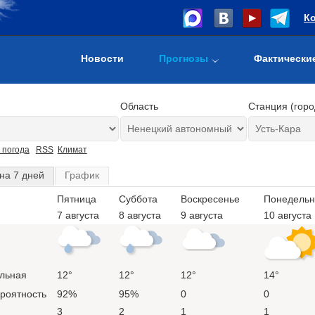
К
Новости
Прогнозы
Фактически
Область
Станция (горо
 погода
RSS
Климат
на 7 дней
График
Пятница
Суббота
Воскресенье
Понедельн
7 августа
8 августа
9 августа
10 августа
льная
12°
12°
12°
14°
ероятность
92%
95%
0
0
3
2
1
1