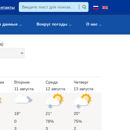
онтакты
е данные
Вокруг погоды
О нас
д)
ик
Вторник
Среда
Четверг
11 августа
12 августа
13 августа
18°
21°
20°
0
78%
75%
3
3
2