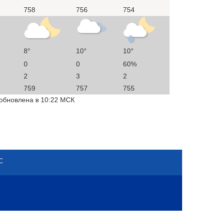
758
756
754
8°
10°
10°
0
0
60%
2
3
2
759
757
755
 обновлена в 10:22 МСК
С