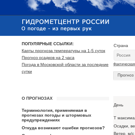
ПОПУЛЯРНЫЕ ССЫЛКИ:
Страна
Карты прогноза температуры на 1-5 суток
Прогноз осадков на 2 часа
Погода в Московской области за последние
Фактическая
сутки
Прогноз 
О ПРОГНОЗАХ
День
Терминология, применяемая в
прогнозах погоды и штормовых
T максима
предупреждениях
Осадки, в
Откуда возникают ошибки прогнозов?
Ветер, м/с