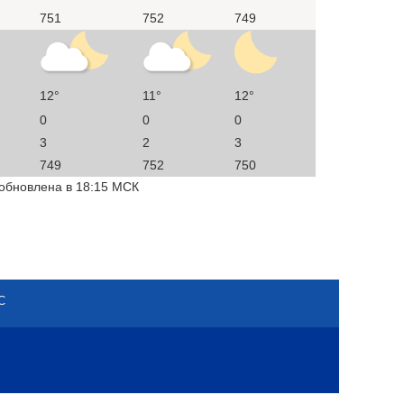
751
752
749
12°
11°
12°
0
0
0
3
2
3
749
752
750
 обновлена в 18:15 МСК
С