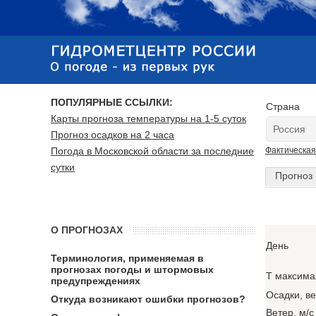
ПОПУЛЯРНЫЕ ССЫЛКИ:
Страна
Карты прогноза температуры на 1-5 суток
Прогноз осадков на 2 часа
Погода в Московской области за последние
Фактическая
сутки
Прогноз 
О ПРОГНОЗАХ
День
Терминология, применяемая в
прогнозах погоды и штормовых
T максима
предупреждениях
Осадки, в
Откуда возникают ошибки прогнозов?
Ветер, м/с