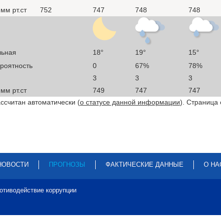
мм рт.ст
752
747
748
748
льная
18°
19°
15°
ероятность
0
67%
78%
3
3
3
мм рт.ст
749
747
747
ссчитан автоматически (
о статусе данной информации
). Страница
НОВОСТИ
ПРОГНОЗЫ
ФАКТИЧЕСКИЕ ДАННЫЕ
О НА
отиводействие коррупции