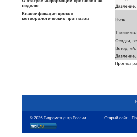
О статусе информации прогнозов на
неделю
Давление, 
Классификация сроков
метеорологических прогнозов
Ночь
T минима
Осадки, в
Ветер, м/с
Давление, 
Прогноз ра
© 2026 Гидрометцентр России
Старый сайт
Пр