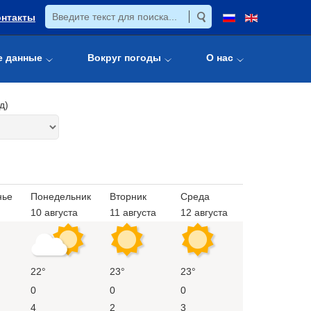
онтакты
е данные
Вокруг погоды
О нас
д)
нье
Понедельник
Вторник
Среда
10 августа
11 августа
12 августа
22°
23°
23°
0
0
0
4
2
3