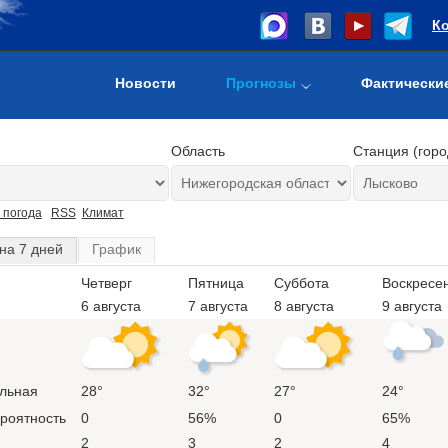
К
Новости
Прогнозы
Фактически
Область
Станция (горо
 погода
RSS
Климат
на 7 дней
График
Четверг
Пятница
Суббота
Воскресе
6 августа
7 августа
8 августа
9 августа
льная
28°
32°
27°
24°
ероятность
0
56%
0
65%
2
3
2
4