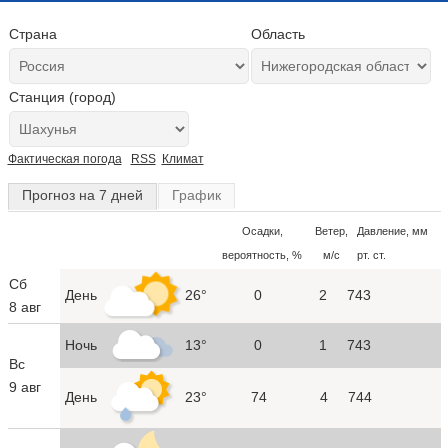
Страна
Область
Станция (город)
Фактическая погода
RSS
Климат
Прогноз на 7 дней
График
Осадки,
Ветер,
Давление, мм
вероятность, %
м/с
рт. ст.
Сб
День
26°
0
2
743
8 авг
Ночь
13°
0
1
743
Вс
9 авг
День
23°
74
4
744