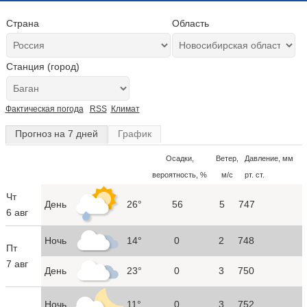
Страна
Область
Станция (город)
Фактическая погода
RSS
Климат
Прогноз на 7 дней
График
Осадки,
Ветер,
Давление, мм
вероятность, %
м/с
рт. ст.
Чт
День
26°
56
5
747
6 авг
Ночь
14°
0
2
748
Пт
7 авг
День
23°
0
3
750
Ночь
11°
0
3
752